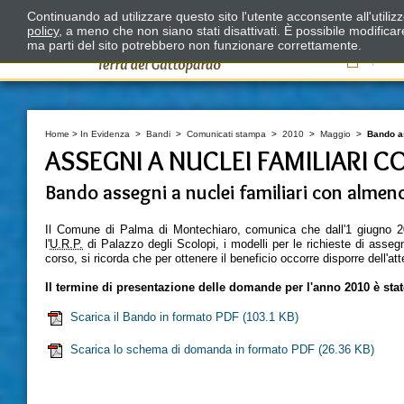
Continuando ad utilizzare questo sito l'utente acconsente all'utili
policy
, a meno che non siano stati disattivati. È possibile modifica
ma parti del sito potrebbero non funzionare correttamente.
Il
Home
>
In Evidenza
>
Bandi
>
Comunicati stampa
>
2010
>
Maggio
>
Bando as
ASSEGNI A NUCLEI FAMILIARI C
Bando assegni a nuclei familiari con almeno 
Il Comune di Palma di Montechiaro, comunica che dall'1 giugno 2010
l'
U.R.P.
di Palazzo degli Scolopi, i modelli per le richieste di assegni 
corso, si ricorda che per ottenere il beneficio occorre disporre dell'at
Il termine di presentazione delle domande per l'anno 2010 è stat
Scarica il Bando in formato PDF
(103.1 KB)
Scarica lo schema di domanda in formato PDF
(26.36 KB)