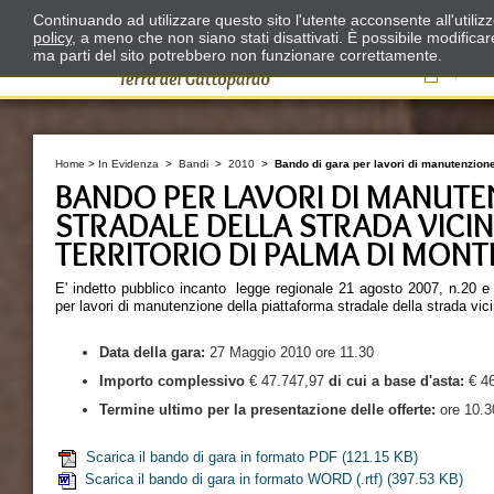
Continuando ad utilizzare questo sito l'utente acconsente all'utili
policy
, a meno che non siano stati disattivati. È possibile modifica
ma parti del sito potrebbero non funzionare correttamente.
Il
Home
>
In Evidenza
>
Bandi
>
2010
>
Bando di gara per lavori di manutenzione
BANDO PER LAVORI DI MANUTE
STRADALE DELLA STRADA VICIN
TERRITORIO DI PALMA DI MON
E' indetto pubblico incanto legge regionale 21 agosto 2007, n.20 e co
per lavori di manutenzione della piattaforma stradale della strada vic
Data della
gara:
27 Maggio 2010 ore 11.30
Importo complessivo
€ 47.747,97
di cui a base d'asta:
€ 46
Termine ultimo per la presentazione delle offerte:
ore 10.3
Scarica il bando di gara in formato PDF
(121.15 KB)
Scarica il bando di gara in formato WORD (.rtf)
(397.53 KB)