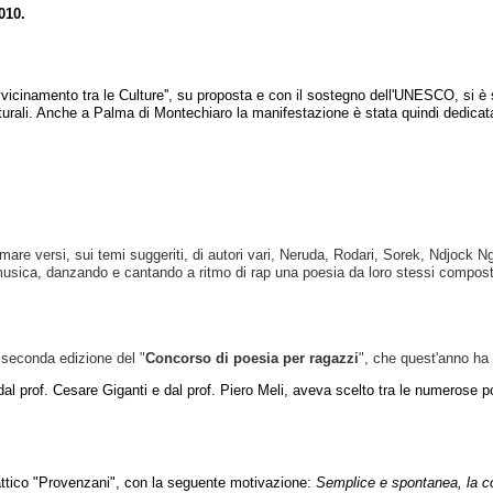
010.
vvicinamento tra le Culture'', su proposta e con il sostegno dell'UNESCO, si è 
urali. Anche a Palma di Montechiaro la manifestazione è stata quindi dedicata a
lamare versi, sui temi suggeriti, di autori vari, Neruda, Rodari, Sorek, Ndjock 
 musica, danzando e cantando a ritmo di rap una poesia da loro stessi compos
a seconda edizione del "
Concorso di poesia per ragazzi
", che quest'anno ha
al prof. Cesare Giganti e dal prof. Piero Meli, aveva scelto tra le numerose 
dattico "Provenzani", con la seguente motivazione:
Semplice e spontanea, la com