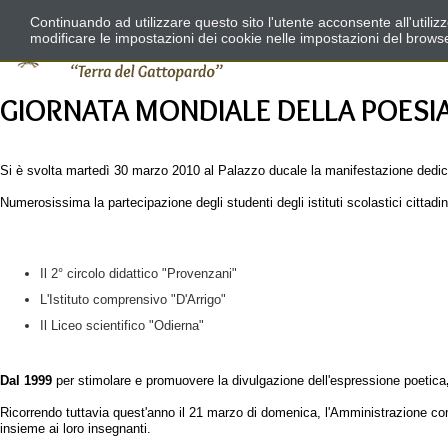
Continuando ad utilizzare questo sito l'utente acconsente all'utili
modificare le impostazioni dei cookie nelle impostazioni del brows
GIORNATA MONDIALE DELLA POESI
Si è svolta martedì 30 marzo 2010 al Palazzo ducale la manifestazione dedica
Numerosissima la partecipazione degli studenti degli istituti scolastici cittadi
Il 2° circolo didattico "Provenzani"
L'Istituto comprensivo "D'Arrigo"
Il Liceo scientifico "Odierna"
Dal 1999
per stimolare e promuovere la divulgazione dell'espressione poetica
Ricorrendo tuttavia quest'anno il 21 marzo di domenica, l'Amministrazione comu
insieme ai loro insegnanti.