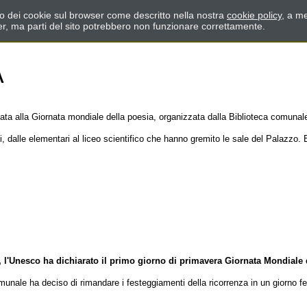
zzo dei cookie sul browser come descritto nella nostra
cookie policy
, a me
er, ma parti del sito potrebbero non funzionare correttamente.
A
ta alla Giornata mondiale della poesia, organizzata dalla Biblioteca comunal
ni, dalle elementari al liceo scientifico che hanno gremito le sale del Palazzo.
,
l'Unesco ha dichiarato il primo giorno di primavera Giornata Mondiale 
nale ha deciso di rimandare i festeggiamenti della ricorrenza in un giorno fer