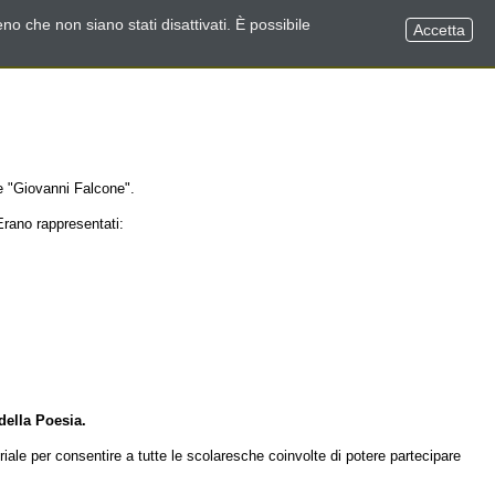
no che non siano stati disattivati. È possibile
Accetta
e "Giovanni Falcone".
 Erano rappresentati:
della Poesia
.
iale per consentire a tutte le scolaresche coinvolte di potere partecipare