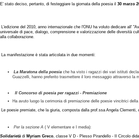
E' stato deciso, pertanto, di festeggiare la giornata della poesia il
30 marzo 2
L'edizione del 2010, anno internazionale che l'ONU ha voluto dedicare all' ''A
universale di pace, dialogo, comprensione e valorizzazione delle diversità cult
alla collaborazione.
La manifestazione è stata articolata in due momenti:
La Maratona della poesia
che ha visto i ragazzi dei vari istituti dec
Guazzelli, hanno preferito trasmettere il loro messaggio attraverso la
Il Concorso di poesia per ragazzi - Premiazione
Ha avuto luogo la cerimonia di premiazione delle poesie vincitrici dell
Le poesie premiate, che la giuria, composta dalla prof.ssa Angela Clementi, d
Per la sezione A
( V elementare e I media):
Solidarietà
di
Myriam Greco
, classe V D - Plesso Pirandello - II Circolo di