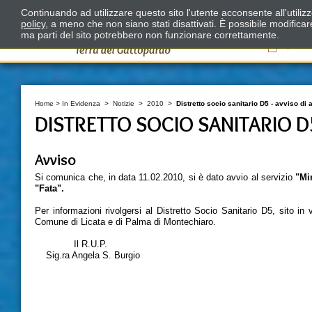
Continuando ad utilizzare questo sito l'utente acconsente all'utili
policy
, a meno che non siano stati disattivati. È possibile modifica
ma parti del sito potrebbero non funzionare correttamente.
Il
Home
>
In Evidenza
>
Notizie
>
2010
>
Distretto socio sanitario D5 - avviso di
DISTRETTO SOCIO SANITARIO D
Avviso
Si comunica che, in data 11.02.2010, si è dato avvio al servizio
"Mi
"Fata".
Per informazioni rivolgersi al Distretto Socio Sanitario D5, sito in 
Comune di Licata e di Palma di Montechiaro.
Il R.U.P. Il Presidente 
Sig.ra Angela S. Burgio D.ss