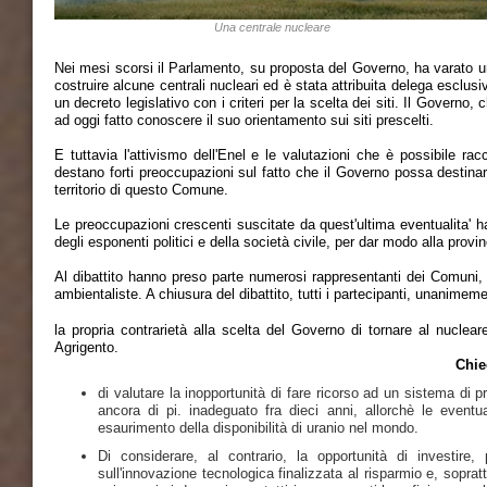
Una centrale nucleare
Nei mesi scorsi il Parlamento, su proposta del Governo, ha varato un 
costruire alcune centrali nucleari ed è stata attribuita delega esclu
un decreto legislativo con i criteri per la scelta dei siti. Il Governo, 
ad oggi fatto conoscere il suo orientamento sui siti prescelti.
E tuttavia l'attivismo dell'Enel e le valutazioni che è possibile rac
destano forti preoccupazioni sul fatto che il Governo possa destinare 
territorio di questo Comune.
Le preoccupazioni crescenti suscitate da quest'ultima eventualita' ha
degli esponenti politici e della società civile, per dar modo alla provi
Al dibattito hanno preso parte numerosi rappresentanti dei Comuni, i
ambientaliste. A chiusura del dibattito, tutti i partecipanti, unanimem
la propria contrarietà alla scelta del Governo di tornare al nucleare
Agrigento.
Chie
di valutare la inopportunità di fare ricorso ad un sistema di 
ancora di pi. inadeguato fra dieci anni, allorchè le eventu
esaurimento della disponibilità di uranio nel mondo.
Di considerare, al contrario, la opportunità di investire
sull'innovazione tecnologica finalizzata al risparmio e, sopratt