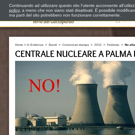
Continuando ad utilizzare questo sito l'utente acconsente all'utili
policy
, a meno che non siano stati disattivati. È possibile modifica
ma parti del sito potrebbero non funzionare correttamente.
Il
Home
>
In Evidenza
>
Bandi
>
Comunicati stampa
>
2010
>
Febbraio
>
No all
CENTRALE NUCLEARE A PALMA