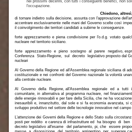
nei prossimi decenni, con tutti i conseguenti benefici, non sol
l'occupazione.
Chiedono, altresì
di tornare indietro sulla decisione, assunta con l'approvazione dell'a
accentrare esclusivamente nelle mani del Governo scelte così impegn
il coinvolgimento dei territori candidati a subirne le conseguenze.
forte apprezzamento e piena condivisione per l'o.d.g. votato qualch
nucleare nel territorio siciliano.
forte apprezzamento e pieno sostegno al parere negativo, espre
Conferenza Stato-Regione, sul decreto legislativo proposto dal Govern
nucleari
Al Governo della Regione ed all'Assemblea regionale siciliana di adotta
costituzionale e nei confronti del Governo nazionale la volontà unani
alla centrale nucleare.
Al Governo della Regione, all'Assemblea regionale ed a tutti i par
comunitarie, in alternativa al programma nucleare, nel finanziament
delle energie rinnovabili e per fare della Sicilia, che ne ha vocazione
inesauribili e, innanzitutto, dal sole e si fa economia avanzata, si
sviluppo produttivo nel settore delle tecnologie innovative nel campo 
L'attenzione dei Governi della Regione e dello Stato sulla circostanz
posti per reddito e carenza di infrastrutture ed ha bisogno di b
decreto legislativo all'esame del parlamento, pi‚ che essere pro
messe a disposizione del territorio agrigentino per superare caren