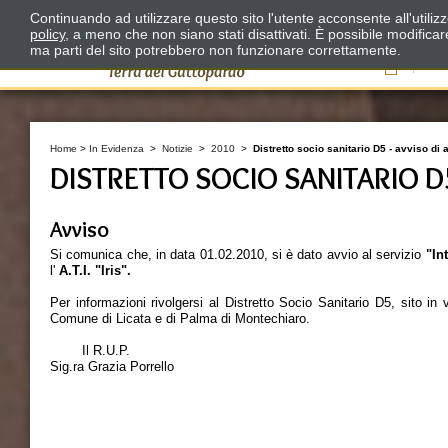
Continuando ad utilizzare questo sito l'utente acconsente all'utili
policy
, a meno che non siano stati disattivati. È possibile modifica
ma parti del sito potrebbero non funzionare correttamente.
Il
Home
>
In Evidenza
>
Notizie
>
2010
>
Distretto socio sanitario D5 - avviso di
DISTRETTO SOCIO SANITARIO D
Avviso
Si comunica che, in data 01.02.2010, si è dato avvio al servizio
"In
l'
A.T.I. "Iris".
Per informazioni rivolgersi al Distretto Socio Sanitario D5, sito in 
Comune di Licata e di Palma di Montechiaro.
Il R.U.P. Il Presidente 
Sig.ra Grazia Porrello D.ssa