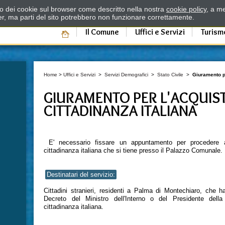
zzo dei cookie sul browser come descritto nella nostra
cookie policy
, a me
er, ma parti del sito potrebbero non funzionare correttamente.
Il Comune
Uffici e Servizi
Turism
Home
>
Uffici e Servizi
>
Servizi Demografici
>
Stato Civile
>
Giuramento pe
GIURAMENTO PER L'ACQUIS
CITTADINANZA ITALIANA
E' necessario fissare un appuntamento per procedere al
cittadinanza italiana che si tiene presso il Palazzo Comunale.
Destinatari del servizio:
Cittadini stranieri, residenti a Palma di Montechiaro, che ha
Decreto del Ministro dell'Interno o del Presidente dell
cittadinanza italiana.