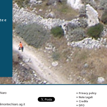
te e
hiaro
Privacy policy
Note Legali
Credits
montechiaro.ag.it
DPO