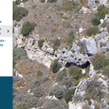
e
o
a
io -
io