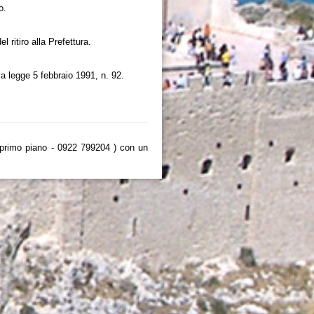
o.
 ritiro alla Prefettura.
lla legge 5 febbraio 1991, n. 92.
 - primo piano - 0922 799204 ) con un