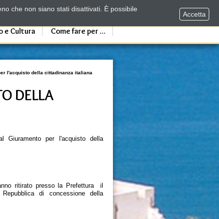
no che non siano stati disattivati. È possibile
Accetta
o e Cultura
Come fare per ...
r l'acquisto della cittadinanza italiana
TO DELLA
 Giuramento per l'acquisto della
nno ritirato presso la Prefettura il
a Repubblica di concessione della