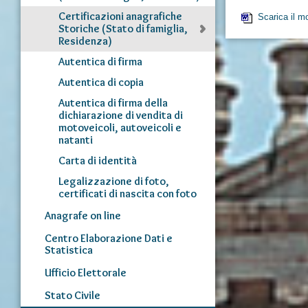
Certificazioni anagrafiche
Scarica il mo
Storiche (Stato di famiglia,
Residenza)
Autentica di firma
Autentica di copia
Autentica di firma della
dichiarazione di vendita di
motoveicoli, autoveicoli e
natanti
Carta di identità
Legalizzazione di foto,
certificati di nascita con foto
Anagrafe on line
Centro Elaborazione Dati e
Statistica
Ufficio Elettorale
Stato Civile