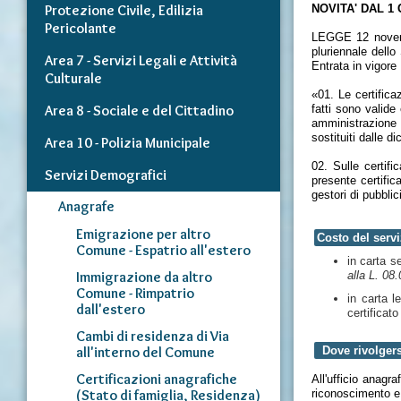
Protezione Civile, Edilizia
NOVITA' DAL 1
Pericolante
LEGGE 12 novembr
pluriennale dello
Area 7 - Servizi Legali e Attività
Entrata in vigor
Culturale
«01. Le certifica
Area 8 - Sociale e del Cittadino
fatti sono valide 
amministrazione 
sostituiti dalle di
Area 10 - Polizia Municipale
02. Sulle certifi
Servizi Demografici
presente certific
gestori di pubblic
Anagrafe
Emigrazione per altro
Costo del servi
Comune - Espatrio all'estero
in carta s
Immigrazione da altro
alla L. 08
Comune - Rimpatrio
in carta l
dall'estero
certificat
Cambi di residenza di Via
all'interno del Comune
Dove rivolgers
Certificazioni anagrafiche
All'ufficio anagr
(Stato di famiglia, Residenza)
riconoscimento e c