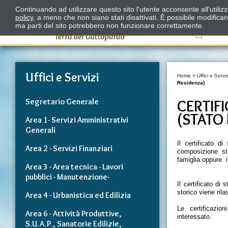
Continuando ad utilizzare questo sito l'utente acconsente all'utili
policy
, a meno che non siano stati disattivati. È possibile modifica
ma parti del sito potrebbero non funzionare correttamente.
Il
Uffici e Servizi
Home
>
Uffici e Serviz
Residenza)
Segretario Generale
CERTIF
(STATO 
Area 1- Servizi Amministrativi
Generali
Il certificato d
Area 2 - Servizi Finanziari
composizione sto
famiglia oppure 
Area 3 - Area tecnica - Lavori
pubblici - Manutenzione-
Il certificato di 
storico viene ril
Area 4 - Urbanistica ed Edilizia
Le certificazio
Area 6 - Attività Produttive,
interessato.
S.U.A.P., Sanatorie Edilizie,