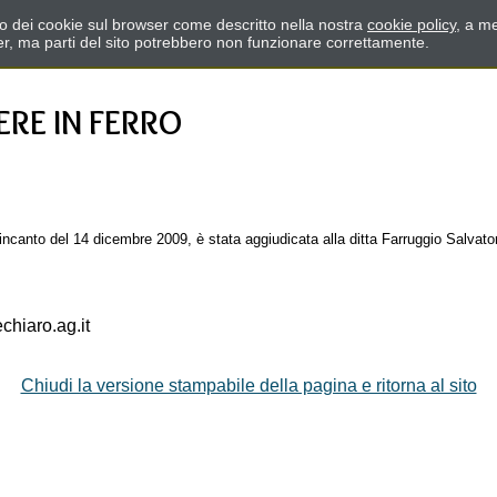
zzo dei cookie sul browser come descritto nella nostra
cookie policy
, a me
er, ma parti del sito potrebbero non funzionare correttamente.
ERE IN FERRO
o incanto del 14 dicembre 2009, è stata aggiudicata alla ditta Farruggio Salvato
hiaro.ag.it
Chiudi la versione stampabile della pagina e ritorna al sito