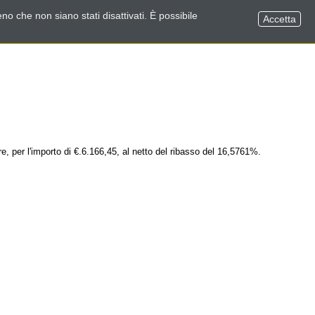
no che non siano stati disattivati. È possibile
Accetta
re, per l'importo di €.6.166,45, al netto del ribasso del 16,5761%.