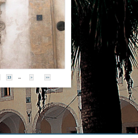
13
...
>
>>