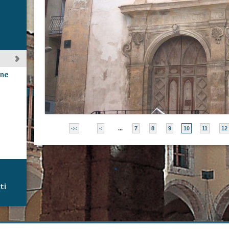
ine
<<
<
...
7
8
9
10
11
12
ti