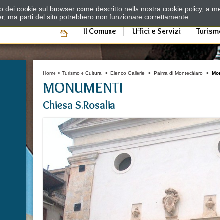
zzo dei cookie sul browser come descritto nella nostra
cookie policy
, a me
er, ma parti del sito potrebbero non funzionare correttamente.
Il Comune
Uffici e Servizi
Turism
Home
>
Turismo e Cultura
>
Elenco Gallerie
>
Palma di Montechiaro
>
Mo
MONUMENTI
Chiesa S.Rosalia