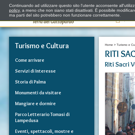
Continuando ad utilizzare questo sito l'utente acconsente all'utili
policy
, a meno che non siano stati disattivati. È possibile modifica
ma parti del sito potrebbero non funzionare correttamente.
Il
Turismo e Cultura
Home
>
Turismo e Cu
RITI SA
Come arrivare
Riti Sacri 
Servizi di Interesse
Storia di Palma
Monumenti da visitare
Mangiare e dormire
Parco Letterario Tomasi di
Lampedusa
Eventi, spettacoli, mostre e