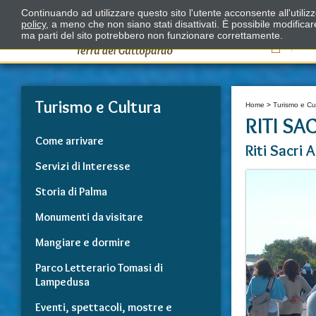
Continuando ad utilizzare questo sito l'utente acconsente all'utili
policy
, a meno che non siano stati disattivati. È possibile modifica
ma parti del sito potrebbero non funzionare correttamente.
Il
Turismo e Cultura
Home
>
Turismo e Cu
RITI SA
Come arrivare
Riti Sacri 
Servizi di Interesse
Storia di Palma
Monumenti da visitare
Mangiare e dormire
Parco Letterario Tomasi di
Lampedusa
Eventi, spettacoli, mostre e