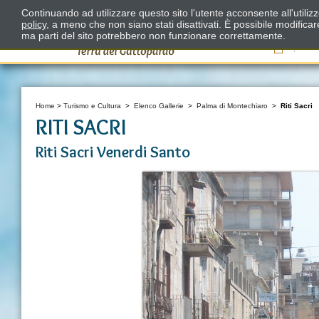
Continuando ad utilizzare questo sito l'utente acconsente all'utili
policy
, a meno che non siano stati disattivati. È possibile modifica
ma parti del sito potrebbero non funzionare correttamente.
Il
Home
>
Turismo e Cultura
>
Elenco Gallerie
>
Palma di Montechiaro
>
Riti Sacri
RITI SACRI
Riti Sacri Venerdi Santo