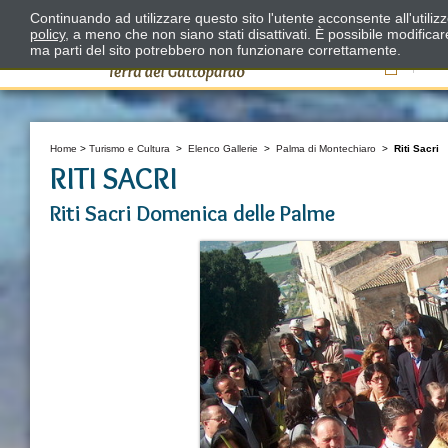
Continuando ad utilizzare questo sito l'utente acconsente all'utili
policy
, a meno che non siano stati disattivati. È possibile modifica
ma parti del sito potrebbero non funzionare correttamente.
Il
Home
>
Turismo e Cultura
>
Elenco Gallerie
>
Palma di Montechiaro
>
Riti Sacri
RITI SACRI
Riti Sacri Domenica delle Palme