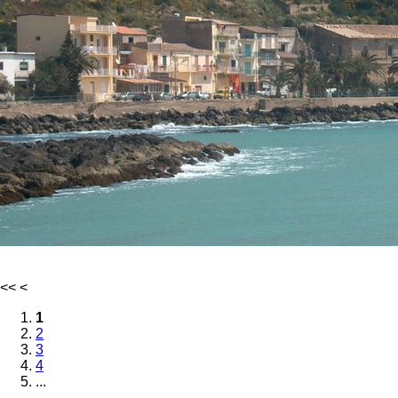
<<
<
1
2
3
4
...