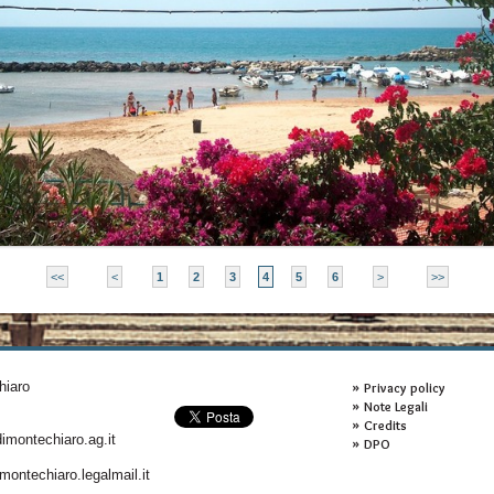
<<
<
1
2
3
4
5
6
>
>>
hiaro
Privacy policy
Note Legali
Credits
montechiaro.ag.it
DPO
ontechiaro.legalmail.it