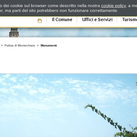
zzo dei cookie sul browser come descritto nella nostra
cookie policy
, a me
er, ma parti del sito potrebbero non funzionare correttamente.
Il Comune
Uffici e Servizi
Turism
>
Palma di Montechiaro
>
Monumenti