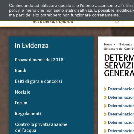
Continuando ad utilizzare questo sito l'utente acconsente all'utili
policy
, a meno che non siano stati disattivati. È possibile modifica
ma parti del sito potrebbero non funzionare correttamente.
Il
In Evidenza
Home
>
In Evidenza
Sindaco e dei Capi Se
DETERM
Provvedimenti dal 2018
SERVIZI
Bandi
GENERA
Esiti di gara e concorsi
Determinazion
Notizie
Determinazion
Forum
Determinazion
Regolamenti
Determinazion
Determinazion
Contro la privatizzazione
dell'acqua
Determinazion