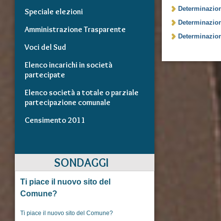
Determinazion
Speciale elezioni
Determinazion
Amministrazione Trasparente
Determinazion
Voci del Sud
Elenco incarichi in società
partecipate
Elenco società a totale o parziale
partecipazione comunale
Censimento 2011
SONDAGGI
Ti piace il nuovo sito del
Comune?
Ti piace il nuovo sito del Comune?