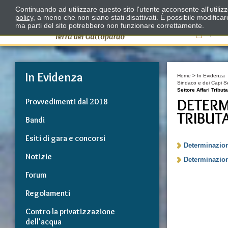
Continuando ad utilizzare questo sito l'utente acconsente all'utili
policy
, a meno che non siano stati disattivati. È possibile modifica
ma parti del sito potrebbero non funzionare correttamente.
Il
In Evidenza
Home
>
In Evidenza
Sindaco e dei Capi Se
Settore Affari Tribut
DETERM
Provvedimenti dal 2018
TRIBUTA
Bandi
Esiti di gara e concorsi
Determinazioni
Notizie
Determinazioni
Forum
Regolamenti
Contro la privatizzazione
dell'acqua