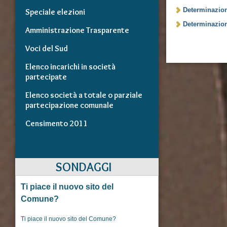
Determinazion
Speciale elezioni
Determinazion
Amministrazione Trasparente
Voci del Sud
Elenco incarichi in società
partecipate
Elenco società a totale o parziale
partecipazione comunale
Censimento 2011
SONDAGGI
Ti piace il nuovo sito del
Comune?
Ti piace il nuovo sito del Comune?