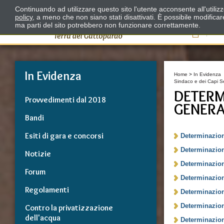
Continuando ad utilizzare questo sito l'utente acconsente all'utili
policy
, a meno che non siano stati disattivati. È possibile modifica
ma parti del sito potrebbero non funzionare correttamente.
Il
In Evidenza
Home
>
In Evidenza
Sindaco e dei Capi Se
DETERM
Provvedimenti dal 2018
GENERA
Bandi
Esiti di gara e concorsi
Determinazion
Determinazion
Notizie
Determinazion
Forum
Determinazion
Regolamenti
Determinazion
Determinazion
Contro la privatizzazione
dell'acqua
Determinazion