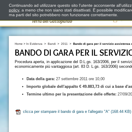
Continuando ad utilizzare questo sito l'utente acconsente all'utili
policy
, a meno che non siano stati disattivati. È possibile modifica
ma parti del sito potrebbero non funzionare correttamente.
Il
Home
>
In Evidenza
>
Bandi
>
2011
>
Bando di gara per il servizio assistenza 
BANDO DI GARA PER IL SERVIZI
Procedura aperta, in applicazione del D.L.gs. 163/2006, per il servizi
economicamente più vantaggiosa (art. 83 D. L.gs. 163/2006) secondo i 
Data della
gara:
27 settembre 2011 ore 10,00
Importo globale dell'appalto € 49.883,73
di cui a base d'as
Termine ultimo per la presentazione delle offerte:
27/09/201
clicca per stampare il bando di gara e l'allegato "A"
(168.44 KB)