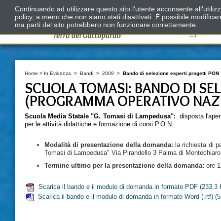
Continuando ad utilizzare questo sito l'utente acconsente all'utili
policy
, a meno che non siano stati disattivati. È possibile modifica
ma parti del sito potrebbero non funzionare correttamente.
Il
Home
>
In Evidenza
>
Bandi
>
2009
>
Bando di selezione esperti progetti PON
SCUOLA TOMASI: BANDO DI SEL
(PROGRAMMA OPERATIVO NAZ
Scuola Media Statale "G. Tomasi di Lampedusa":
disposta l'aper
per le attività didattiche e formazione di corsi P.O.N.
Modalità di presentazione della domanda:
la richiesta di p
Tomasi di Lampedusa" Via Pirandello 3 Palma di Montechiaro (
Termine ultimo per la presentazione della domanda:
ore 1
Scarica il bando e il modulo di domanda in formato PDF
(233.3 
Scarica il bando e il modulo di domanda in formato Word (.rtf)
(5