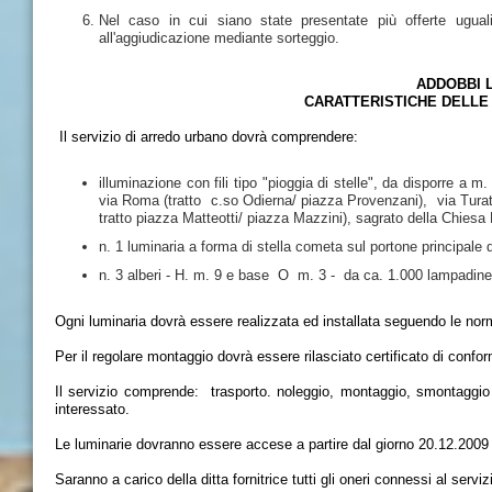
Nel caso in cui siano state presentate più offerte ugual
all'aggiudicazione mediante sorteggio.
ADDOBBI L
CARATTERISTICHE DELLE 
Il servizio di arredo urbano dovrà comprendere:
illuminazione con fili tipo "pioggia di stelle", da disporre a m.
via Roma (tratto c.so Odierna/ piazza Provenzani), via Turati 
tratto piazza Matteotti/ piazza Mazzini), sagrato della Chiesa
n. 1 luminaria a forma di stella cometa sul portone principale
n. 3 alberi - H. m. 9 e base O m. 3 - da ca. 1.000 lampadine
Ogni luminaria dovrà essere realizzata ed installata seguendo le nor
Per il regolare montaggio dovrà essere rilasciato certificato di confor
Il servizio comprende: trasporto. noleggio, montaggio, smontaggio 
interessato.
Le luminarie dovranno essere accese a partire dal giorno 20.12.2009 
Saranno a carico della ditta fornitrice tutti gli oneri connessi al serviz