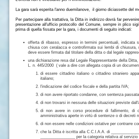
La gara sarà esperita l'anno duemilanove, il giorno diciassette del m
Per partecipare alla trattativa, la Ditta in indirizzo dovrà far perve
presentazione all'ufficio protocollo del Comune, sempre in plico sigi
prima di quella fissata per la gara, i documenti di seguito indicati:
offerta di ribasso, espresso in termini percentuali, indicata 
chiusa con ceralacca e controfirmata sui lembi di chiusura, ne
deve essere firmata dal titolare della ditta o dal legale rappre
una dichiarazione resa dal Legale Rappresentante della Ditta, 
L. n. 445/2000 ( vale a dire con allegata copia di un documento
di essere cittadino italiano o cittadino straniero ap
italiano;
l'indicazione del codice fiscale e della partita IVA;
di non avere riportato condanne, con sentenza passata 
di non trovarsi in nessuna delle situazioni previste dall'
di non avere in corso procedure di fallimento, di c
amministrativa aperte in virtù di sentenze o di decreti ne
di non essere nelle condizioni ostative per contrarre c
che la Ditta è iscritta alla C.C.I.A.A. di _________
________________ per la categoria relativa al servizio