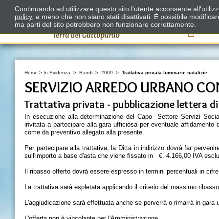
Continuando ad utilizzare questo sito l'utente acconsente all'utili
policy
, a meno che non siano stati disattivati. È possibile modifica
ma parti del sito potrebbero non funzionare correttamente.
Il
Home
>
In Evidenza
>
Bandi
>
2009
>
Trattativa privata luminarie natalizie
SERVIZIO ARREDO URBANO CON
Trattativa privata - pubblicazione lettera di
In esecuzione alla determinazione del Capo Settore Servizi Social
invitata a partecipare alla gara ufficiosa per eventuale affidamento
come da preventivo allegato alla presente.
Per partecipare alla trattativa, la Ditta in indirizzo dovrà far pervenire
sull'importo a base d'asta che viene fissato in €. 4.166,00 IVA escl
Il ribasso offerto dovrà essere espresso in termini percentuali in cifre 
La trattativa sarà espletata applicando il criterio del massimo ribass
L'aggiudicazione sarà effettuata anche se perverrà o rimarrà in gara u
L'offerta non è vincolante per l'Amministrazione.