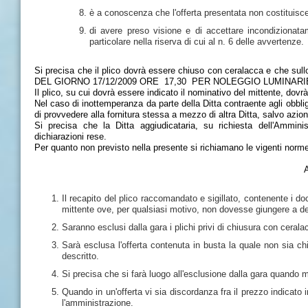
è a conoscenza che l'offerta presentata non costituisc
di avere preso visione e di accettare incondizionata
particolare nella riserva di cui al n. 6 delle avvertenze.
Si precisa che il plico dovrà essere chiuso con ceralacca e che s
DEL GIORNO 17/12/2009 ORE 17,30 PER NOLEGGIO LUMINARI
Il plico, su cui dovrà essere indicato il nominativo del mittente, dovr
Nel caso di inottemperanza da parte della Ditta contraente agli obbligh
di provvedere alla fornitura stessa a mezzo di altra Ditta, salvo azio
Si precisa che la Ditta aggiudicataria, su richiesta dell'Ammini
dichiarazioni rese.
Per quanto non previsto nella presente si richiamano le vigenti norm
Il recapito del plico raccomandato e sigillato, contenente i d
mittente ove, per qualsiasi motivo, non dovesse giungere a de
Saranno esclusi dalla gara i plichi privi di chiusura con cerala
Sarà esclusa l'offerta contenuta in busta la quale non sia 
descritto.
Si precisa che si farà luogo all'esclusione dalla gara quando 
Quando in un'offerta vi sia discordanza fra il prezzo indicato i
l'amministrazione.