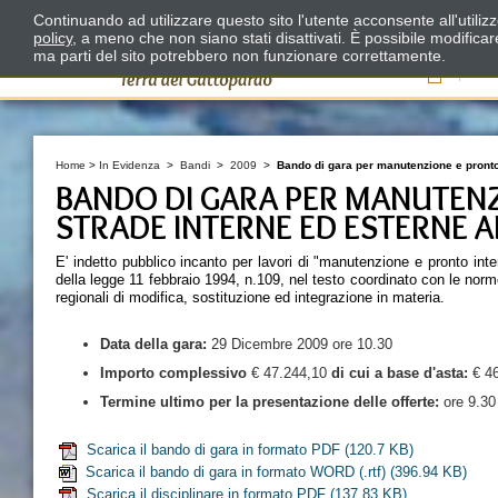
Continuando ad utilizzare questo sito l'utente acconsente all'utili
policy
, a meno che non siano stati disattivati. È possibile modifica
ma parti del sito potrebbero non funzionare correttamente.
Il
Home
>
In Evidenza
>
Bandi
>
2009
>
Bando di gara per manutenzione e pronto 
BANDO DI GARA PER MANUTEN
STRADE INTERNE ED ESTERNE A
E' indetto pubblico incanto per lavori di "manutenzione e pronto inte
della legge 11 febbraio 1994, n.109, nel testo coordinato con le norme
regionali di modifica, sostituzione ed integrazione in materia.
Data della
gara:
29 Dicembre 2009 ore 10.30
Importo complessivo
€ 47.244,10
di cui a base d'asta:
€ 46
Termine ultimo per la presentazione delle offerte:
ore 9.30
Scarica il bando di gara in formato PDF
(120.7 KB)
Scarica il bando di gara in formato WORD (.rtf)
(396.94 KB)
Scarica il disciplinare in formato PDF
(137.83 KB)