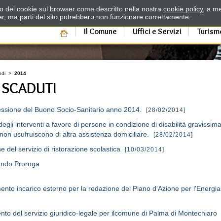
zzo dei cookie sul browser come descritto nella nostra
cookie policy
, a me
er, ma parti del sito potrebbero non funzionare correttamente.
Il Comune
Uffici e Servizi
Turism
ndi
>
2014
 SCADUTI
cessione del Buono Socio-Sanitario anno 2014.
[28/02/2014]
egli interventi a favore di persone in condizione di disabilità gravissim
on usufruiscono di altra assistenza domiciliare.
[28/02/2014]
e del servizio di ristorazione scolastica
[10/03/2014]
Bando Proroga
amento incarico esterno per la redazione del Piano d'Azione per l'Energi
ento del servizio giuridico-legale per ilcomune di Palma di Montechiaro