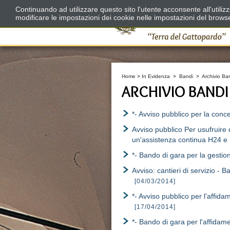
Continuando ad utilizzare questo sito l'utente acconsente all'utili
modificare le impostazioni dei cookie nelle impostazioni del brows
Home
>
In Evidenza
>
Bandi
>
Archivio Ba
ARCHIVIO BANDI
*- Avviso pubblico per la con
Avviso pubblico Per usufruire d
un'assistenza continua H24 e n
*- Bando di gara per la gestion
Avviso: cantieri di servizio - 
[04/03/2014]
*- Avviso pubblico per l'affid
[17/04/2014]
*- Bando di gara per l'affidam