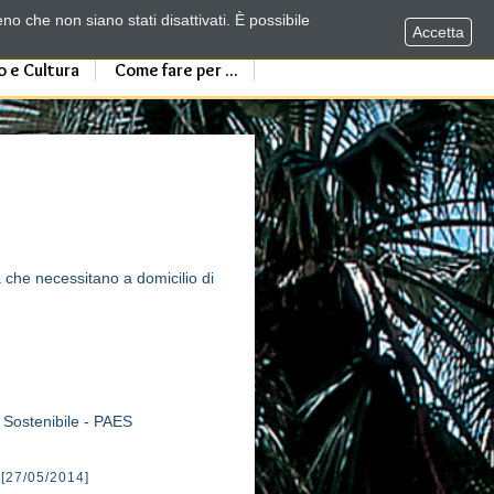
no che non siano stati disattivati. È possibile
Accetta
o e Cultura
Come fare per ...
a che necessitano a domicilio di
a Sostenibile - PAES
[27/05/2014]