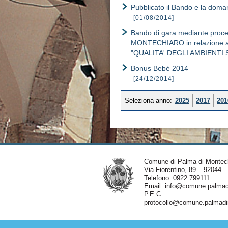
Pubblicato il Bando e la doman
[01/08/2014]
Bando di gara mediante proced
MONTECHIARO in relazione alla 
"QUALITA' DEGLI AMBIENTI 
Bonus Bebè 2014
[24/12/2014]
Seleziona anno:
2025
2017
201
Comune di Palma di Montec
Via Fiorentino, 89 – 92044
Telefono: 0922 799111
Email:
info@comune.palmadi
P.E.C. :
protocollo@comune.palmadim