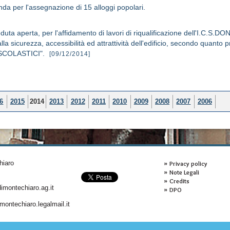
da per l'assegnazione di 15 alloggi popolari.
uta aperta, per l'affidamento di lavori di riqualificazione dell'I.C
sicurezza, accessibilità ed attrattività dell'edificio, secondo quanto
SCOLASTICI".
[09/12/2014]
6
2015
2014
2013
2012
2011
2010
2009
2008
2007
2006
hiaro
Privacy policy
Note Legali
Credits
montechiaro.ag.it
DPO
ontechiaro.legalmail.it