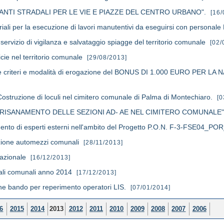
 MANTI STRADALI PER LE VIE E PIAZZE DEL CENTRO URBANO".
[16/
riali per la esecuzione di lavori manutentivi da eseguirsi con personale
servizio di vigilanza e salvataggio spiagge del territorio comunale
[02/
cie nel territorio comunale
[29/08/2013]
te criteri e modalità di erogazione del BONUS DI 1.000 EURO PER LA
 Costruzione di loculi nel cimitero comunale di Palma di Montechiaro.
[0
ri di "RISANAMENTO DELLE SEZIONI AD- AE NEL CIMITERO COMUNALE
mento di esperti esterni nell'ambito del Progetto P.O.N. F-3-FSE04_PO
zione automezzi comunali
[28/11/2013]
Nazionale
[16/12/2013]
ocali comunali anno 2014
[17/12/2013]
ne bando per reperimento operatori LIS.
[07/01/2014]
6
2015
2014
2013
2012
2011
2010
2009
2008
2007
2006