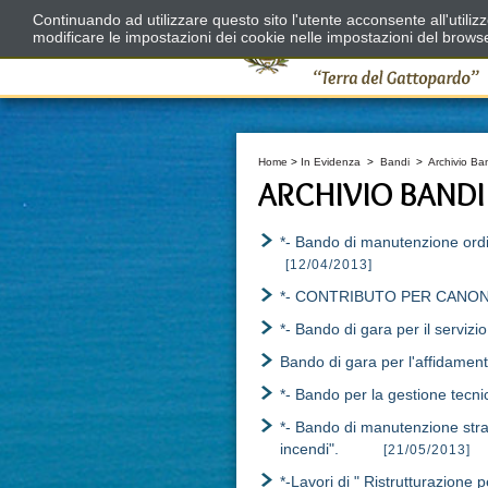
Continuando ad utilizzare questo sito l'utente acconsente all'utili
modificare le impostazioni dei cookie nelle impostazioni del brows
Home
>
In Evidenza
>
Bandi
>
Archivio Ba
ARCHIVIO BANDI
*- Bando di manutenzione ord
[12/04/2013]
*- CONTRIBUTO PER CANONE
*- Bando di gara per il servizio
Bando di gara per l'affidamento
*- Bando per la gestione tecn
*- Bando di manutenzione strao
incendi".
[21/05/2013]
*-Lavori di " Ristrutturazione pe