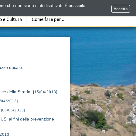
no che non siano stati disattivati. È possibile
Accetta
o e Cultura
Come fare per ...
e il palazzo ducale.
odice della Strada
[15/04/2013]
/04/2013]
[06/05/2013]
US, ai fini della prevenzione
/2013]