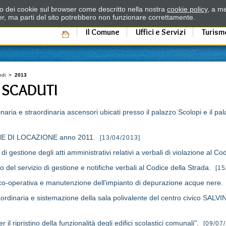
zzo dei cookie sul browser come descritto nella nostra
cookie policy
, a me
er, ma parti del sito potrebbero non funzionare correttamente.
Il Comune
Uffici e Servizi
Turism
ndi
>
2013
 SCADUTI
inaria e straordinaria ascensori ubicati presso il palazzo Scolopi 
 DI LOCAZIONE anno 2011.
[13/04/2013]
 di gestione degli atti amministrativi relativi a verbali di violazione al C
 del servizio di gestione e notifiche verbali al Codice della Strada.
[15
ico-operativa e manutenzione dell'impianto di depurazione acque nere.
rdinaria e sistemazione della sala polivalente del centro civico SALVIN
r il ripristino della funzionalità degli edifici scolastici comunali".
[09/07