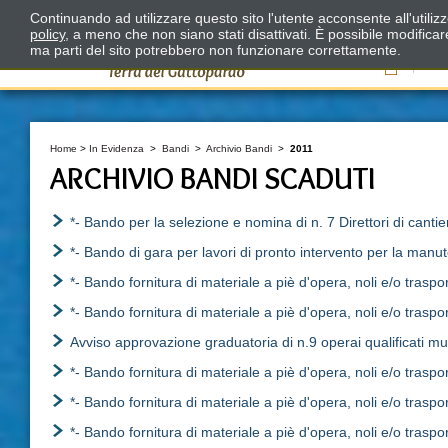
Continuando ad utilizzare questo sito l'utente acconsente all'utili
policy
, a meno che non siano stati disattivati. È possibile modifica
ma parti del sito potrebbero non funzionare correttamente.
Il
Home
>
In Evidenza
>
Bandi
>
Archivio Bandi
>
2011
ARCHIVIO BANDI SCADUTI
*- Bando per la selezione e nomina di n. 7 Direttori di cantiere
*- Bando di gara per lavori di pronto intervento per la manut
*- Bando fornitura di materiale a piè d'opera, noli e/o traspo
*- Bando fornitura di materiale a piè d'opera, noli e/o traspo
Avviso approvazione graduatoria di n.9 operai qualificati mur
*- Bando fornitura di materiale a piè d'opera, noli e/o traspo
*- Bando fornitura di materiale a piè d'opera, noli e/o trasp
*- Bando fornitura di materiale a piè d'opera, noli e/o trasp