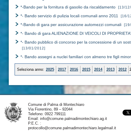
*-Bando per la fornitura di gasolio da riscaldamento
[13/12
*- Bando servizio di pulizia locali comunali anno 2011
[16/1
*-Bando di gara per assicurazione automezzi comunali
[19
*- Bando di gara ALIENAZIONE DI VEICOLI DI PROPRIE
*- Bando pubblico di concorso per la concessione di un sosteg
[13/01/2012]
*- Bando assegni a nuclei familiari con almeno tre figli minor
Seleziona anno:
2025
2017
2016
2015
2014
2013
2012
Comune di Palma di Montechiaro
Via Fiorentino, 89 – 92044
Telefono: 0922 799111
Email:
info@comune.palmadimontechiaro.ag.it
P.E.C. :
protocollo@comune.palmadimontechiaro.legalmail.it