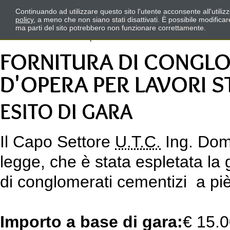
Continuando ad utilizzare questo sito l'utente acconsente all'utili
policy
, a meno che non siano stati disattivati. È possibile modifica
ma parti del sito potrebbero non funzionare correttamente.
FORNITURA DI CONGLOM
D'OPERA PER LAVORI S
ESITO DI GARA
Il Capo Settore
U.T.C.
Ing. Dome
legge, che è stata espletata la 
di conglomerati cementizi a piè 
Importo a base di gara:
€ 15.