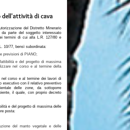
o dell'attività di cava
'autorizzazione del Distretto Minerario
 da parte del soggetto interessato
i termini di cui alla L.R. 127/80 e
L. 10/77, bensì subordinata:
le previsioni di PIANO;
attibilità e del progetto di massima
izzare nel corso e al termine della
 nel corso e al termine dei lavori di
o esecutivo con il relativo preventivo
entale delle zone, da sottoporre
iente, il quale, con proprio decreto
ibilità e del progetto di massima delle
ere posta:
truzione del manto vegetale e delle