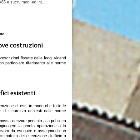
47/85 e succ. mod. ed int..
one
uove costruzioni
scrizioni fissate dalle leggi vigenti
con particolare riferimento alle norme
fici esistenti
utenzione di essi in modo che tutte le
e di sicurezza richiesti dalle norme
possa derivare pericolo alla pubblica
ngiungere la pronta riparazione o la
l lavoro da eseguire e assegnando un
minatoria dell'esecuzione d'ufficio a