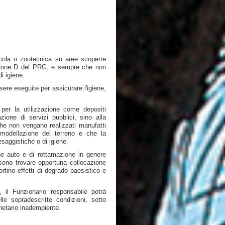
gricola o zootecnica su aree scoperte
e zone D del PRG, e sempre che non
i igiene.
ere eseguite per assicurare l'igiene,
 per la utilizzazione come depositi
azione di servizi pubblici, sino alla
he non vengano realizzati manufatti
rimodellazione del terreno e che la
saggistiche o di igiene.
ne auto e di rottamazione in genere
ossono trovare opportuna collocazione
rtino effetti di degrado paesistico e
, il Funzionario responsabile potrà
le sopradescritte condizioni, sotto
rietario inadempiente.