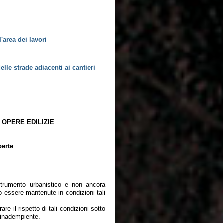
'area dei lavori
elle strade adiacenti ai cantieri
 OPERE EDILIZIE
perte
o strumento urbanistico e non ancora
ono essere mantenute in condizioni tali
e il rispetto di tali condizioni sotto
o inadempiente.