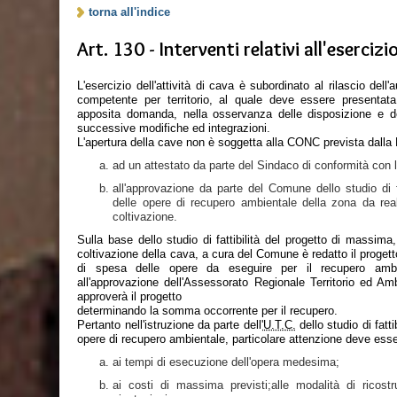
torna all'indice
Art. 130 - Interventi relativi all'esercizi
L'esercizio dell'attività di cava è subordinato al rilascio dell
competente per territorio, al quale deve essere presentata
apposita domanda, nella osservanza delle disposizione e de
successive modifiche ed integrazioni.
L'apertura della cave non è soggetta alla CONC prevista dalla 
ad un attestato da parte del Sindaco di conformità con 
all'approvazione da parte del Comune dello studio di f
delle opere di recupero ambientale della zona da real
coltivazione.
Sulla base dello studio di fattibilità del progetto di massima,
coltivazione della cava, a cura del Comune è redatto il progett
di spesa delle opere da eseguire per il recupero ambi
all'approvazione dell'Assessorato Regionale Territorio ed Amb
approverà il progetto
determinando la somma occorrente per il recupero.
Pertanto nell'istruzione da parte dell'
U.T.C.
dello studio di fatt
opere di recupero ambientale, particolare attenzione deve ess
ai tempi di esecuzione dell'opera medesima;
ai costi di massima previsti;alle modalità di ricos