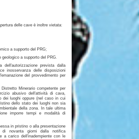
apertura delle cave è inoltre vietata:
nomico a supporto del PRG;
udio geologico a supporto del PRG.
a dell'autorizzazione prevista dalla
ce inosservanza delle disposizioni
 l'emanazione del provvedimento per
 Distretto Minerario competente per
ercizio abusivo dell'attività di cava,
no dei luoghi oppure (nel caso in cui
pristino dello stato dei luoghi non sia
mbientale della zona. In tale ultima
zione imporre tempi e modalità di
essa in pristino o alla presentazione
di novanta giorni dalla notifica
se a carico dell'inadempiente con le