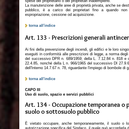
spese del proprietario o dei proprietari inadempienti.
La manutenzione delle aree di proprietà privata, anche se dest
pubblico, è a carico dei proprietari fino a quando non 
espropriazione, cessione od acquisizione.
torna all'indice
Art. 133 - Prescrizioni generali antince
Ai fini della prevenzione degli incendi, gli edifici e le loro sin
eseguiti in conformità alle prescrizioni di legge, a norma degl
del successivo DPR n. 689/1959; della L. 7.12.84 n. 818 
22.4.85, nonché della L n. 966/1965 del successivo DI 27.9.65
dell'Interno 14.7.67 n. 78, riguardante l'impiego di bombole di
torna all'indice
CAPO III
Uso di suolo, spazio e servizi pubblici
Art. 134 - Occupazione temporanea o 
suolo o sottosuolo pubblico
È vietato occupare, anche temporaneamente, il suolo o lo
autorizzazione specifica del Sindaco, il quale può accordarla d