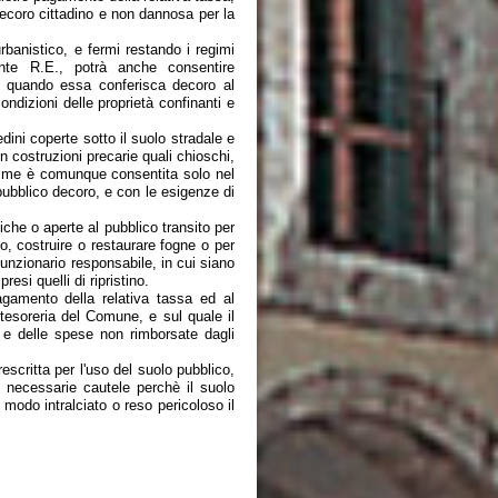
ecoro cittadino e non dannosa per la
urbanistico, e fermi restando i regimi
sente R.E., potrà anche consentire
, quando essa conferisca decoro al
dizioni delle proprietà confinanti e
dini coperte sotto il suolo stradale e
 costruzioni precarie quali chioschi,
ultime è comunque consentita solo nel
 pubblico decoro, e con le esigenze di
che o aperte al pubblico transito per
o, costruire o restaurare fogne o per
unzionario responsabile, in cui siano
esi quelli di ripristino.
pagamento della relativa tassa ed al
tesoreria del Comune, e sul quale il
i e delle spese non rimborsate dagli
escritta per l'uso del suolo pubblico,
e necessarie cautele perchè il suolo
odo intralciato o reso pericoloso il