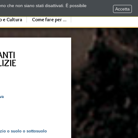
no che non siano stati disattivati. È possibile
Accetta
o e Cultura
Come fare per ...
ANTI
IZIE
ava
zio o suolo o sottosuolo