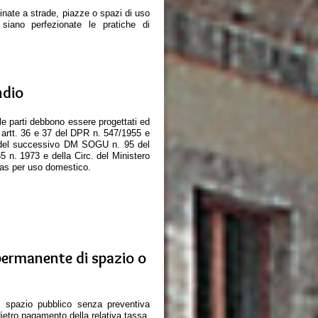
inate a strade, piazze o spazi di uso
siano perfezionate le pratiche di
ndio
gole parti debbono essere progettati ed
i artt. 36 e 37 del DPR n. 547/1955 e
e del successivo DM SOGU n. 95 del
 n. 1973 e della Circ. del Ministero
 gas per uso domestico.
permanente di spazio o
 spazio pubblico senza preventiva
ietro pagamento della relativa tassa,