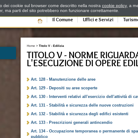
zzo dei cookie sul browser come descritto nella nostra
cookie policy
, a me
er, ma parti del sito potrebbero non funzionare correttamente.
Il Comune
Uffici e Servizi
Turism
Home
>
Titolo V - Edilizia
TITOLO V - NORME RIGUARD
L'ESECUZIONE DI OPERE EDIL
Art. 128 - Manutenzione delle aree
Art. 129 - Depositi su aree scoperte
Art. 130 - Interventi relativi all'esercizio dell'attività di c
Art. 131 - Stabilità e sicurezza delle nuove costruzioni
Art. 132 - Stabilità e sicurezza degli edifici esistenti
Art. 133 - Prescrizioni generali antincendio
Art. 134 - Occupazione temporanea o permanente di spa
pubblico