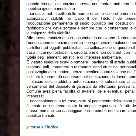
quando ritenga l'occupazione stessa non contrastante con il d
pubblica igiene e incolumità.
Il sindaco, nel rispetto delle norme stabilite dallo strumento 
autorizzativi stabiliti nel Capo II del Titolo I del pre
l'occupazione permanente di suolo pubblico per costruzioni
fabbricato che deve sorgere e sempre che lo consentano le con
le esigenze della viabilità.
Alle stesse condizioni può consentire la creazione di intercape
l'occupazione di spazio pubblico con sporgenze e balconi e con
cartelloni ed oggetti pubblicitari. La collocazione di queste 
caso in cui non ostacoli la circolazione e non contrasti con il
tutela degli elementi artistici e di interesse ambientale.
È vietato eseguire scavi o rompere i pavimenti di strade pubbli
piantarvi pali, immettere o restaurare condutture nel sottosuol
qualsivoglia altro motivo, senza specifica autorizzazione del F
indicate le norme da osservarsi nell'esecuzione dei lavori, compr
Il rilascio della suddetta autorizzazione è subordinato al 
versamento del deposito di garanzia da effettuarsi presso la 
Comune avrà piena facoltà di rivalersi delle eventuali penal
interessati.
Il concessionario in tal caso, oltre al pagamento della tassa pr
è tenuto ad osservare sotto la propria responsabilità tutte l
stesso non subisca danneggiamenti e perchè non sia in alcun m
pubblico transito.
torna all'indice