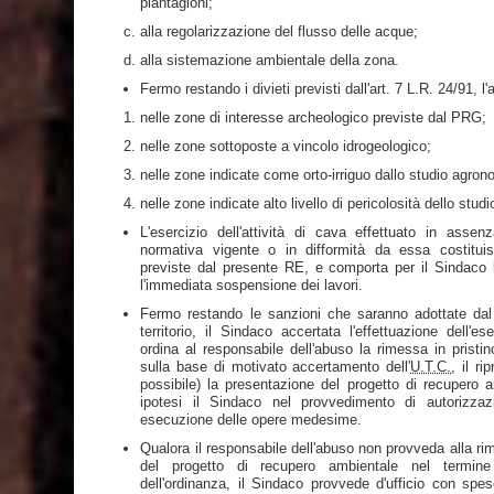
piantagioni;
alla regolarizzazione del flusso delle acque;
alla sistemazione ambientale della zona.
Fermo restando i divieti previsti dall'art. 7 L.R. 24/91, l'
nelle zone di interesse archeologico previste dal PRG;
nelle zone sottoposte a vincolo idrogeologico;
nelle zone indicate come orto-irriguo dallo studio agro
nelle zone indicate alto livello di pericolosità dello st
L'esercizio dell'attività di cava effettuato in assenz
normativa vigente o in difformità da essa costituis
previste dal presente RE, e comporta per il Sindaco
l'immediata sospensione dei lavori.
Fermo restando le sanzioni che saranno adottate dal
territorio, il Sindaco accertata l'effettuazione dell'es
ordina al responsabile dell'abuso la rimessa in pristi
sulla base di motivato accertamento dell'
U.T.C.
, il ri
possibile) la presentazione del progetto di recupero a
ipotesi il Sindaco nel provvedimento di autorizza
esecuzione delle opere medesime.
Qualora il responsabile dell'abuso non provveda alla rim
del progetto di recupero ambientale nel termine 
dell'ordinanza, il Sindaco provvede d'ufficio con spe