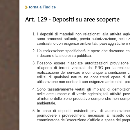
torna all'indice
Art. 129 - Depositi su aree scoperte
I depositi di materiali non relazionati alla attività a
sono ammessi soltanto, previa autorizzazione, nell
contrastino con esigenze ambientali, paesaggistiche o d
L'autorizzazione specificherà le opere che dovranno ess
il decoro e la sicurezza pubblica.
Possono essere rilasciate autorizzazioni provvisorie
all'aperto di terreni vincolati dal PRG per la realizz
realizzazione del servizio e comunque a condizione c
edilizi di qualsiasi natura ne consistenti opere di 
utilizzazione non contrasti con esigenze ambientali, pae
Sono tassativamente vietati gli impianti di demolizio
nelle aree urbane e di verde agricolo; tali attività p
all'interno delle zone produttive sempre che non compo
ambientale.
In caso di depositi esistenti privi di autorizzazione
promuovere i provvedimenti necessari al rispetto del
comminatoria dell'esecuzione d'ufficio a spese del prop