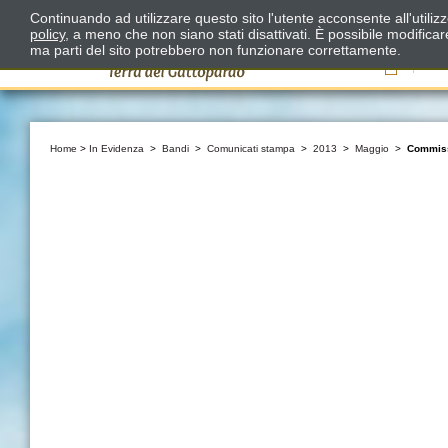
Continuando ad utilizzare questo sito l'utente acconsente all'utili
policy
, a meno che non siano stati disattivati. È possibile modifica
ma parti del sito potrebbero non funzionare correttamente.
Il
Home
>
In Evidenza
>
Bandi
>
Comunicati stampa
>
2013
>
Maggio
>
Commiss