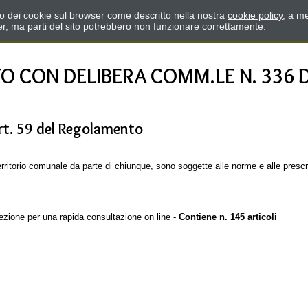
zzo dei cookie sul browser come descritto nella nostra
cookie policy
, a me
er, ma parti del sito potrebbero non funzionare correttamente.
 CON DELIBERA COMM.LE N. 336 DE
art. 59 del Regolamento
 territorio comunale da parte di chiunque, sono soggette alle norme e alle presc
ezione per una rapida consultazione on line -
Contiene n. 145 articoli