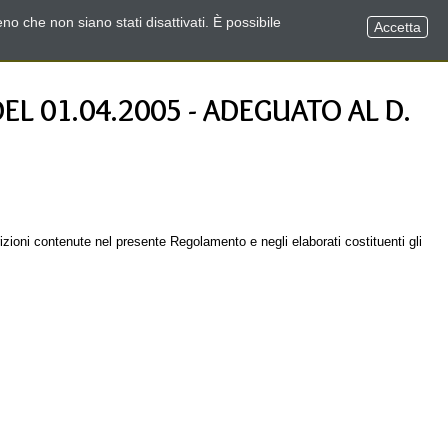
no che non siano stati disattivati. È possibile
Accetta
L 01.04.2005 - ADEGUATO AL D.
rizioni contenute nel presente Regolamento e negli elaborati costituenti gli