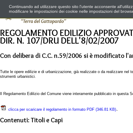
Continuando ad utilizzare questo sito l'utente acconsente all'utili
modificare le impostazioni dei cookie nelle impostazioni del brows
REGOLAMENTO EDILIZIO APPROVATO
DIR. N. 107/DRU DELL'8/02/2007
Con delibera di C.C. n.59/2006 si è modificato l'
Tutte le opere edilizie e di urbanizzazione, già realizzate o da realizzare nel
strumenti urbanistici.
Il Regolamento Edilizio del Comune viene interamente pubblicato in questa S
.
clicca per scaricare il regolamento in formato PDF
(346.81 KB)
Contenuti: Titoli e Capi