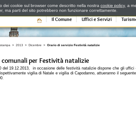
zzo dei cookie sul browser come descritto nella nostra
cookie policy
, a me
er, ma parti del sito potrebbero non funzionare correttamente.
Il Comune
Uffici e Servizi
Turism
 stampa
>
2013
>
Dicembre
>
Orario di servizio Festività natalizie
i comunali per Festività natalizie
0 del 19.12.2013, in occasione delle festività natalizie dispone che gli uffici
ispettivamente vigilia di Natale e vigilia di Capodanno, attueranno il seguente
00.