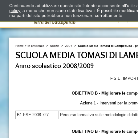
Continuando ad utilizzare questo sito l'utente acconsente all'utili
policy
, a meno che non siano stati disattivati. È possibile modifica
ma parti del sito potrebbero non funzionare correttamente.
Il
Home
>
In Evidenza
>
Notizie
>
2007
>
Scuola Media Tomasi di Lampedusa - pro
SCUOLA MEDIA TOMASI DI LAM
Anno scolastico 2008/2009
F.S.E. IMPORT
OBIETTIVO B - Migliorare le compe
Azione 1 - Interventi per la pro
B1 FSE 2008-727
Percorso formativo sulle metodologie didatt
OBIETTIVO B - Migliorare le compe