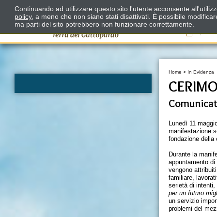
Continuando ad utilizzare questo sito l'utente acconsente all'utili
policy
, a meno che non siano stati disattivati. È possibile modifica
ma parti del sito potrebbero non funzionare correttamente.
Il
Home
>
In Evidenza
CERIMO
Comunica
Lunedì 11 maggio,
manifestazione so
fondazione della c
Durante la manif
appuntamento di v
vengono attribuiti
familiare, lavorat
serietà di intenti
per un futuro migl
un servizio import
problemi del mez