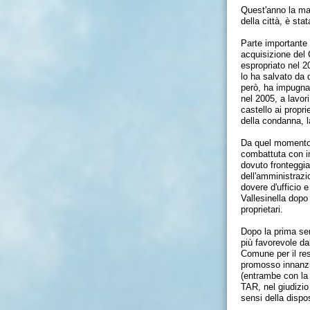
Quest'anno la man
della città, è sta
Parte importante 
acquisizione del
espropriato nel 2
lo ha salvato da 
però, ha impugnat
nel 2005, a lavor
castello ai propr
della condanna, l
Da quel momento è
combattuta con im
dovuto fronteggia
dell'amministrazi
dovere d'ufficio 
Vallesinella dopo
proprietari.
Dopo la prima se
più favorevole da
Comune per il rest
promosso innanzi
(entrambe con la 
TAR, nel giudizio
sensi della dispos