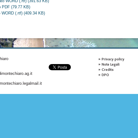
ato WORD (.rtf)
(391.63 KB)
to PDF
(79.77 KB)
to WORD (.rtf)
(409.34 KB)
hiaro
Privacy policy
Note Legali
Credits
montechiaro.ag.it
DPO
ontechiaro.legalmail.it