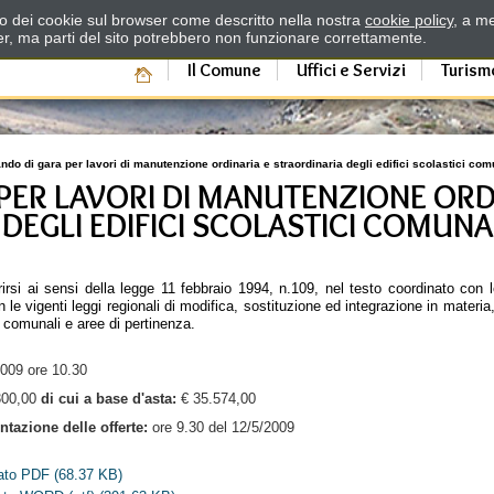
zzo dei cookie sul browser come descritto nella nostra
cookie policy
, a me
er, ma parti del sito potrebbero non funzionare correttamente.
Il Comune
Uffici e Servizi
Turism
ndo di gara per lavori di manutenzione ordinaria e straordinaria degli edifici scolastici com
PER LAVORI DI MANUTENZIONE ORD
DEGLI EDIFICI SCOLASTICI COMUNAL
irsi ai sensi della legge 11 febbraio 1994, n.109, nel testo coordinato con l
le vigenti leggi regionali di modifica, sostituzione ed integrazione in materia
ci comunali e aree di pertinenza.
009 ore 10.30
300,00
di cui a base d'asta:
€ 35.574,00
tazione delle offerte:
ore 9.30 del 12/5/2009
mato PDF
(68.37 KB)