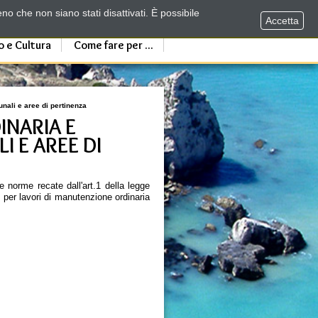
no che non siano stati disattivati. È possibile
Accetta
o e Cultura
Come fare per ...
unali e aree di pertinenza
INARIA E
I E AREE DI
e norme recate dall'art.1 della legge
, per lavori di manutenzione ordinaria