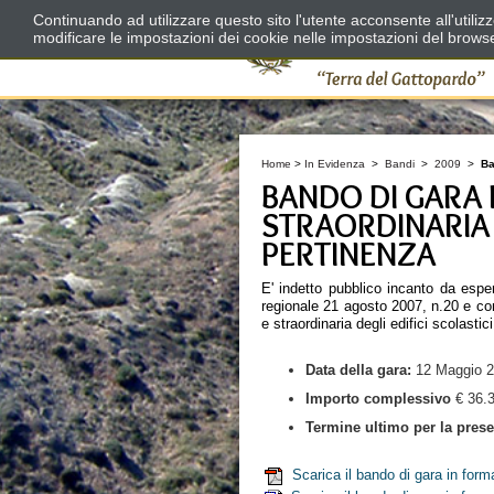
Continuando ad utilizzare questo sito l'utente acconsente all'utili
modificare le impostazioni dei cookie nelle impostazioni del brows
Home
>
In Evidenza
>
Bandi
>
2009
>
Ba
BANDO DI GARA 
STRAORDINARIA 
PERTINENZA
E' indetto pubblico incanto da esper
regionale 21 agosto 2007, n.20 e con 
e straordinaria degli edifici scolasti
Data della
gara:
12 Maggio 2
Importo complessivo
€ 36.
Termine ultimo per la presen
Scarica il bando di gara in for