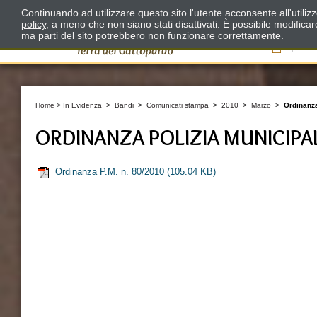
Continuando ad utilizzare questo sito l'utente acconsente all'utili
policy
, a meno che non siano stati disattivati. È possibile modifica
ma parti del sito potrebbero non funzionare correttamente.
Il
Home
>
In Evidenza
>
Bandi
>
Comunicati stampa
>
2010
>
Marzo
>
Ordinanza
ORDINANZA POLIZIA MUNICIPALE
Ordinanza P.M. n. 80/2010
(105.04 KB)