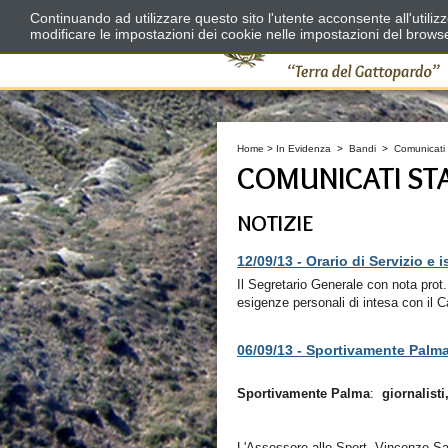
Continuando ad utilizzare questo sito l'utente acconsente all'utili
modificare le impostazioni dei cookie nelle impostazioni del brows
Home
>
In Evidenza
>
Bandi
>
Comunicati
COMUNICATI ST
NOTIZIE
12/09/13 -
Orario di Servizio e 
Il Segretario Generale con nota prot. n
esigenze personali di intesa con il C
06/09/13 -
Sportivamente Palm
Sportivamente Palma
:
giornalisti
L'Assessore allo Sport, Vincenzo 