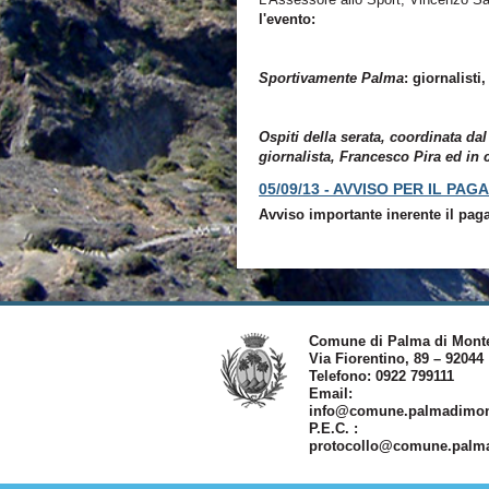
l'evento:
Sportivamente Palma
: giornalisti
Ospiti della serata, coordinata da
giornalista,
Francesco Pira
ed in c
05/09/13 -
AVVISO PER IL PAG
Avviso importante inerente il pag
Comune di Palma di Mont
Via Fiorentino, 89 – 92044
Telefono: 0922 799111
Email:
info@comune.palmadimont
P.E.C. :
protocollo@comune.palmad