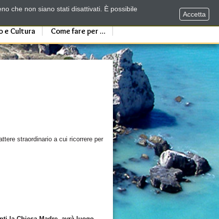
no che non siano stati disattivati. È possibile
Accetta
o e Cultura
Come fare per ...
attere straordinario a cui ricorrere per
nti la Chiesa Madre, avrà luogo