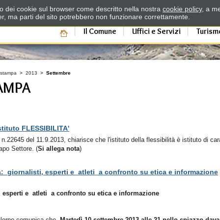
zzo dei cookie sul browser come descritto nella nostra
cookie policy
, a me
er, ma parti del sito potrebbero non funzionare correttamente.
Il Comune
Uffici e Servizi
Turism
 stampa
>
2013
>
Settembre
AMPA
istituto FLESSIBILITA'
.22645 del 11.9.2013, chiarisce che l'istituto della flessibilità è istituto di car
apo Settore. (
Si allega nota
)
a
:
giornalisti, esperti e
atleti a confronto su etica e informazione
, esperti e
atleti a confronto su etica e informazione
Salerno comunica che
Martedì 10 settembre 2013 alle 21 nello spiazzo dava