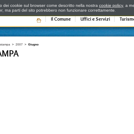
zzo dei cookie sul browser come descritto nella nostra
cookie policy
, a me
er, ma parti del sito potrebbero non funzionare correttamente.
Il Comune
Uffici e Servizi
Turism
 stampa
>
2007
>
Giugno
AMPA