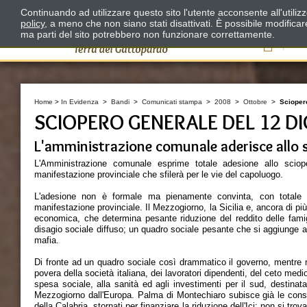
Continuando ad utilizzare questo sito l'utente acconsente all'utili
policy
, a meno che non siano stati disattivati. È possibile modifica
ma parti del sito potrebbero non funzionare correttamente.
Il
Home
>
In Evidenza
>
Bandi
>
Comunicati stampa
>
2008
>
Ottobre
>
Scioper
SCIOPERO GENERALE DEL 12 D
L'amministrazione comunale aderisce allo 
L'Amministrazione comunale esprime totale adesione allo sciop
manifestazione provinciale che sfilerà per le vie del capoluogo.
L'adesione non è formale ma pienamente convinta, con totale a
manifestazione provinciale. Il Mezzogiorno, la Sicilia e, ancora di p
economica, che determina pesante riduzione del reddito delle famigl
disagio sociale diffuso; un quadro sociale pesante che si aggiunge ai
mafia.
Di fronte ad un quadro sociale così drammatico il governo, mentre no
povera della società italiana, dei lavoratori dipendenti, del ceto medio 
spesa sociale, alla sanità ed agli investimenti per il sud, destinat
Mezzogiorno dall'Europa. Palma di Montechiaro subisce già le consegue
della Calabria, stornati per finanziare la riduzione dell'Ici; non si trovan