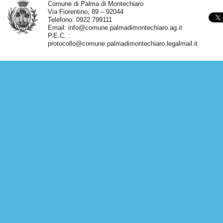
Comune di Palma di Montechiaro
Via Fiorentino, 89 – 92044
Telefono: 0922 799111
Email:
info@comune.palmadimontechiaro.ag.it
P.E.C. :
protocollo@comune.palmadimontechiaro.legalmail.it