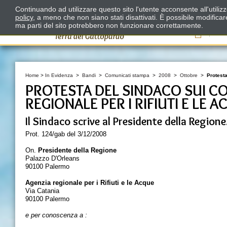
Continuando ad utilizzare questo sito l'utente acconsente all'utili
policy
, a meno che non siano stati disattivati. È possibile modifica
ma parti del sito potrebbero non funzionare correttamente.
Il
Home
>
In Evidenza
>
Bandi
>
Comunicati stampa
>
2008
>
Ottobre
>
Protesta
PROTESTA DEL SINDACO SUI C
REGIONALE PER I RIFIUTI E LE 
Il Sindaco scrive al Presidente della Regione.
Prot. 124/gab del 3/12/2008
On.
Presidente della Regione
Palazzo D'Orleans
90100 Palermo
Agenzia regionale per i Rifiuti e le Acque
Via Catania
90100 Palermo
e per conoscenza a :