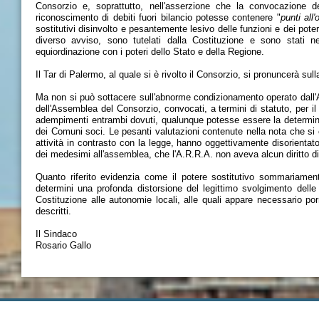
Consorzio e, soprattutto, nell'asserzione che la convocazione de
riconoscimento di debiti fuori bilancio potesse contenere "
punti all
sostitutivi disinvolto e pesantemente lesivo delle funzioni e dei pot
diverso avviso, sono tutelati dalla Costituzione e sono stati neg
equiordinazione con i poteri dello Stato e della Regione.
Il Tar di Palermo, al quale si è rivolto il Consorzio, si pronuncerà sulla 
Ma non si può sottacere sull'abnorme condizionamento operato dall'A.
dell'Assemblea del Consorzio, convocati, a termini di statuto, per il 
adempimenti entrambi dovuti, qualunque potesse essere la determina
dei Comuni soci. Le pesanti valutazioni contenute nella nota che si c
attività in contrasto con la legge, hanno oggettivamente disorientato
dei medesimi all'assemblea, che l'A.R.R.A. non aveva alcun diritto di
Quanto riferito evidenzia come il potere sostitutivo sommariament
determini una profonda distorsione del legittimo svolgimento delle 
Costituzione alle autonomie locali, alle quali appare necessario porr
descritti.
Il Sindaco
Rosario Gallo