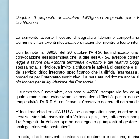
Oggetto: A proposito di iniziative dell'Agenzia Regionale per i 
Costituzione.
Lo scrivente avverte il dovere di segnalare l'abnorme comportament
Comuni siciliani aventi rilevanza co-stituzionale, mentre è lecito interro
Con la nota n. 39828 del 20 ottobre l'ARRA ha indirizzato una 
convocazione dell'assemblea che, a dire dell'ARRA, avrebbe conten
legge a favore dell'Autorità territoriale d'Ambito e del relativo Sogg
stessa nota, si rivolgeva invito a chiudere le attività di gestione e si
del servizio idrico integrato, specificando che la diffida
"trasmessa s
procedure per l'intervento sostitutivo. La nota era indirizzata anche 
più idoneo per la liquidazione del Consorzio."
Il successivo 5 novembre, con nota n. 42726, sempre via fax ed ap
quale erano state evidenziate le oggettive difficoltà per la conse
tempestività, l'A.R.R.A. notificava al Consorzio decreto di nomina d
E' legittimo chiedere all'A.R.R.A. se analoga attenzione, in ordine all
servizio, sia stata riservata alla Voltano s.p.a., che, fatta eccezione 
Tre Sorgenti: la Voltano spa ha consegnato gli impianti al gestore e
analogo intervento sostitutivo?
La nota, che lo scrivente contesta nel contenuto e nel tono, riferisc