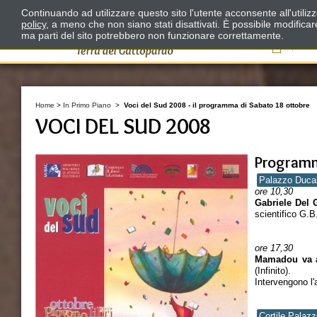
Continuando ad utilizzare questo sito l'utente acconsente all'utili
policy
, a meno che non siano stati disattivati. È possibile modifica
ma parti del sito potrebbero non funzionare correttamente.
Il
Home
>
In Primo Piano
>
Voci del Sud 2008 - il programma di Sabato 18 ottobre
VOCI DEL SUD 2008
Programm
Palazzo Duca
ore 10,30
Gabriele Del 
scientifico G.B
ore 17,30
Mamadou va a 
(Infinito).
Intervengono l
Cortile Palaz