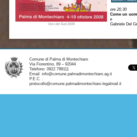
ore 20,30
Come un uomo
e
Gabriele Del G
Voci del Sud 2008
Comune di Palma di Montechiaro
Via Fiorentino, 89 – 92044
Telefono: 0922 799111
Email:
info@comune.palmadimontechiaro.ag.it
P.E.C. :
protocollo@comune.palmadimontechiaro.legalmail.it