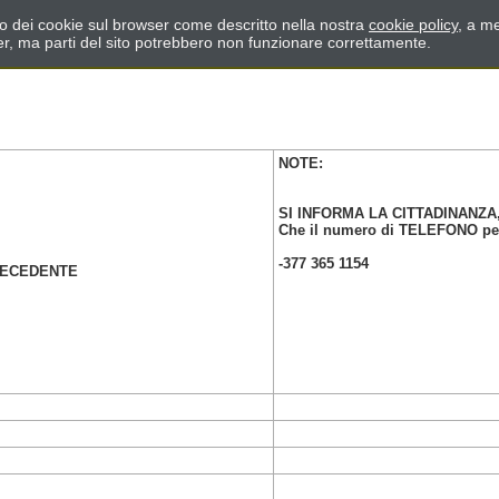
zzo dei cookie sul browser come descritto nella nostra
cookie policy
, a me
er, ma parti del sito potrebbero non funzionare correttamente.
NOTE:
SI INFORMA LA CITTADINANZA
Che il numero di TELEFONO per 
-377 365 1154
RECEDENTE