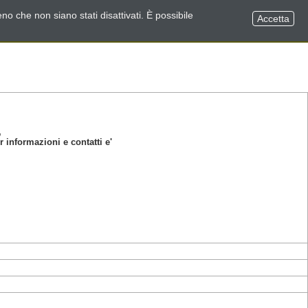
no che non siano stati disattivati. È possibile
Accetta
,
informazioni e contatti e'