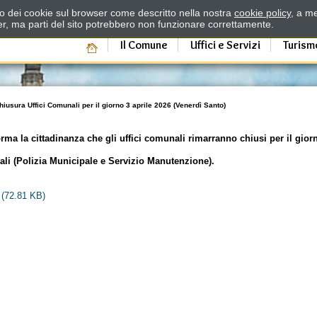
zzo dei cookie sul browser come descritto nella nostra
cookie policy
, a me
er, ma parti del sito potrebbero non funzionare correttamente.
Il Comune
Uffici e Servizi
Turism
hiusura Uffici Comunali per il giorno 3 aprile 2026 (Venerdì Santo)
a la cittadinanza che gli uffici comunali rimarranno chiusi per il giorn
iali (Polizia Municipale e Servizio Manutenzione).
(72.81 KB)