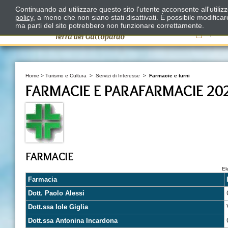
Continuando ad utilizzare questo sito l'utente acconsente all'utili
policy
, a meno che non siano stati disattivati. È possibile modifica
ma parti del sito potrebbero non funzionare correttamente.
Il
Home
>
Turismo e Cultura
>
Servizi di Interesse
>
Farmacie e turni
FARMACIE E PARAFARMACIE 20
FARMACIE
El
Farmacia
Dott. Paolo Alessi
Dott.ssa Iole Giglia
Dott.ssa Antonina Incardona