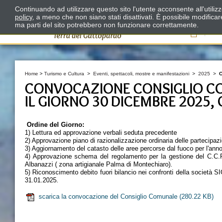
Continuando ad utilizzare questo sito l'utente acconsente all'utili
policy
, a meno che non siano stati disattivati. È possibile modifica
ma parti del sito potrebbero non funzionare correttamente.
Il
Home
>
Turismo e Cultura
>
Eventi, spettacoli, mostre e manifestazioni
>
2025
>
C
CONVOCAZIONE CONSIGLIO CO
IL GIORNO 30 DICEMBRE 2025, 
Ordine del Giorno:
1) Lettura ed approvazione verbali seduta precedente
2) Approvazione piano di razionalizzazione ordinaria delle partecipaz
3) Aggiornamento del catasto delle aree percorse dal fuoco per l'anno
4) Approvazione schema del regolamento per la gestione del C.C.R. 
Albanazzi ( zona artigianale Palma di Montechiaro).
5) Riconoscimento debito fuori bilancio nei confronti della società S
31.01.2025.
scarica la convocazione del Consiglio Comunale
(280.22 KB)