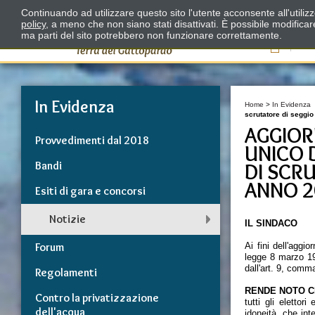
Continuando ad utilizzare questo sito l'utente acconsente all'utili
policy
, a meno che non siano stati disattivati. È possibile modifica
ma parti del sito potrebbero non funzionare correttamente.
Il
In Evidenza
Home
>
In Evidenza
scrutatore di seggio 
AGGIOR
Provvedimenti dal 2018
UNICO 
Bandi
DI SCR
ANNO 2
Esiti di gara e concorsi
Notizie
IL SINDACO
Forum
Ai fini dell'aggio
legge 8 marzo 198
dall'art. 9, comm
Regolamenti
RENDE NOTO 
Contro la privatizzazione
tutti gli elettori
dell'acqua
idoneità, che int