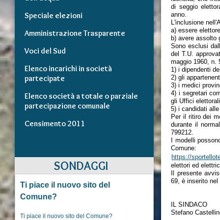
di seggio eletto
Speciale elezioni
anno.
L'inclusione nell
a) essere eletto
Amministrazione Trasparente
b) avere assolto g
Sono esclusi dall
Voci del Sud
del T.U. approva
maggio 1960, n. 
Elenco incarichi in società
1) i dipendenti d
partecipate
2) gli appartenent
3) i medici provinc
4) i segretari co
Elenco società a totale o parziale
gli Uffici elettorali
partecipazione comunale
5) i candidati all
Per il ritiro dei
Censimento 2011
durante il normal
799212.
I modelli possono
Comune:
https://sportell
SONDAGGI
elettori ed elettr
Il presente avvis
69, è inserito ne
Ti piace il nuovo sito del
Comune?
IL SINDACO
Stefano Castelli
Ti piace il nuovo sito del Comune?