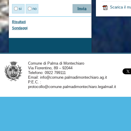
Scarica il m
si
no
Risultati
Sondaggi
Comune di Palma di Montechiaro
Via Fiorentino, 89 – 92044
Telefono: 0922 799111
Email:
info@comune.palmadimontechiaro.ag.it
P.E.C. :
protocollo@comune.palmadimontechiaro.legalmail.it