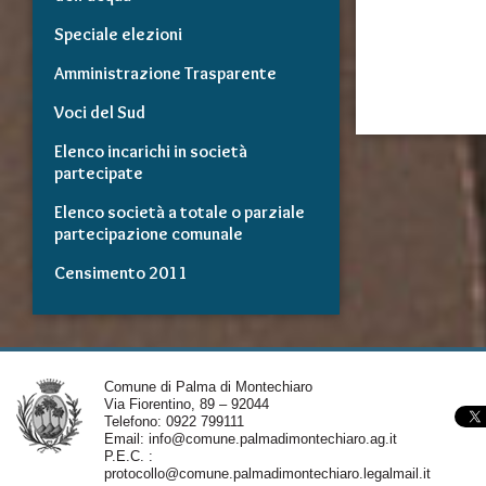
Speciale elezioni
Amministrazione Trasparente
Voci del Sud
Elenco incarichi in società
partecipate
Elenco società a totale o parziale
partecipazione comunale
Censimento 2011
Comune di Palma di Montechiaro
Via Fiorentino, 89 – 92044
Telefono: 0922 799111
Email:
info@comune.palmadimontechiaro.ag.it
P.E.C. :
protocollo@comune.palmadimontechiaro.legalmail.it