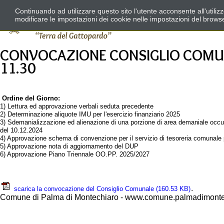
Continuando ad utilizzare questo sito l'utente acconsente all'utili
modificare le impostazioni dei cookie nelle impostazioni del brows
CONVOCAZIONE CONSIGLIO COMUNA
11.30
Ordine del Giorno:
1) Lettura ed approvazione verbali seduta precedente
2) Determinazione aliquote IMU per l'esercizio finanziario 2025
3) Sdemanializzazione ed alienazione di una porzione di area demaniale occupat
del 10.12.2024
4) Approvazione schema di convenzione per il servizio di tesoreria comunale
5) Approvazione nota di aggiornamento del DUP
6) Approvazione Piano Triennale OO.PP. 2025/2027
.
scarica la convocazione del Consiglio Comunale
(160.53 KB)
Comune di Palma di Montechiaro - www.comune.palmadimontec