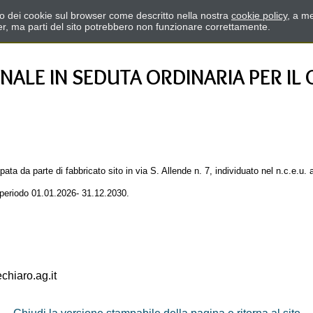
zzo dei cookie sul browser come descritto nella nostra
cookie policy
, a me
er, ma parti del sito potrebbero non funzionare correttamente.
LE IN SEDUTA ORDINARIA PER IL 
a da parte di fabbricato sito in via S. Allende n. 7, individuato nel n.c.e.u. 
 periodo 01.01.2026- 31.12.2030.
hiaro.ag.it