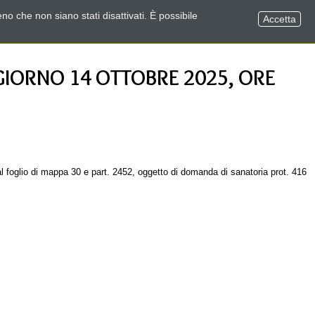
no che non siano stati disattivati. È possibile
Accetta
GIORNO 14 OTTOBRE 2025, ORE
al foglio di mappa 30 e part. 2452, oggetto di domanda di sanatoria prot. 416