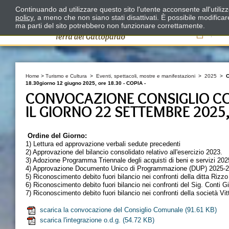
Continuando ad utilizzare questo sito l'utente acconsente all'utili
policy
, a meno che non siano stati disattivati. È possibile modifica
ma parti del sito potrebbero non funzionare correttamente.
Il
Home
>
Turismo e Cultura
>
Eventi, spettacoli, mostre e manifestazioni
>
2025
>
C
18.30giorno 12 giugno 2025, ore 18.30 - COPIA -
CONVOCAZIONE CONSIGLIO CO
IL GIORNO 22 SETTEMBRE 2025,
Ordine del Giorno:
1) Lettura ed approvazione verbali sedute precedenti
2) Approvazione del bilancio consolidato relativo all'esercizio 2023.
3) Adozione Programma Triennale degli acquisti di beni e servizi 2025
4) Approvazione Documento Unico di Programmazione (DUP) 2025-2
5) Riconoscimento debito fuori bilancio nei confronti della ditta Rizz
6) Riconoscimento debito fuori bilancio nei confronti del Sig. Conti 
7) Riconoscimento debito fuori bilancio nei confronti della società V
scarica la convocazione del Consiglio Comunale
(91.61 KB)
scarica l'integrazione o.d.g.
(54.72 KB)