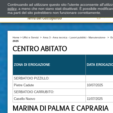
Continuando ad utilizzare questo sito l'utente acconsente all'utili
policy
, a meno che non siano stati disattivati. È possibile modifica
ma parti del sito potrebbero non funzionare correttamente.
Il
Home
>
Uffici e Servizi
>
Area 3 - Area tecnica - Lavori pubblici - Manutenzione-
>
E
2025
CENTRO ABITATO
ZONA DI EROGAZIONE
DATA EROGAZI
SERBATOIO PIZZILLO:
Pietre Cadute
10/07/2025
SERBATOIO CARRUBITO:
Casello Nuovo
11/07/2025
MARINA DI PALMA E CAPRARIA