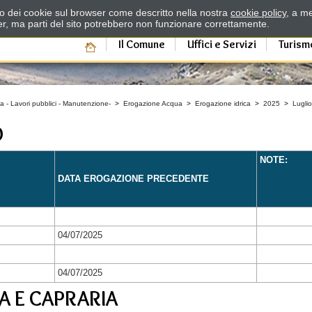
zzo dei cookie sul browser come descritto nella nostra
cookie policy
, a me
er, ma parti del sito potrebbero non funzionare correttamente.
Il Comune
Uffici e Servizi
Turism
a - Lavori pubblici - Manutenzione-
>
Erogazione Acqua
>
Erogazione idrica
>
2025
>
Luglio
O
NOTE:
DATA EROGAZIONE PRECEDENTE
04/07/2025
04/07/2025
A E CAPRARIA