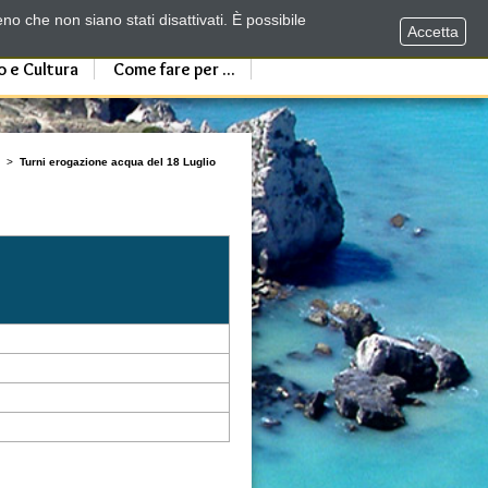
no che non siano stati disattivati. È possibile
Accetta
o e Cultura
Come fare per ...
>
Turni erogazione acqua del 18 Luglio