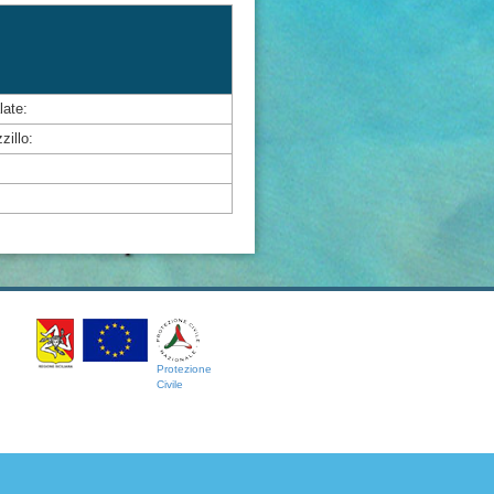
late:
zillo:
Protezione
Civile